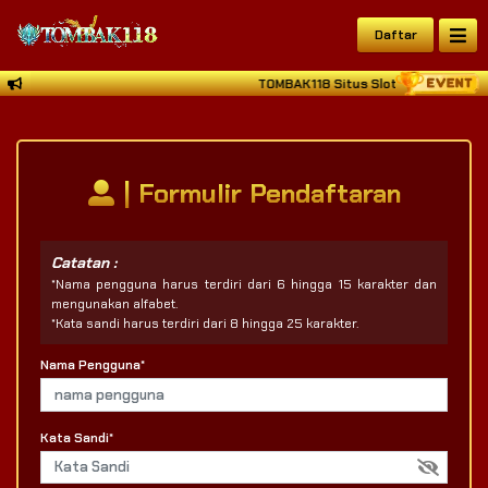
Daftar
TOMBAK118 Situs Slot Gacor dan Toto 
| Formulir Pendaftaran
Catatan :
*Nama pengguna harus terdiri dari 6 hingga 15 karakter dan
mengunakan alfabet.
*Kata sandi harus terdiri dari 8 hingga 25 karakter.
Nama Pengguna*
Kata Sandi*