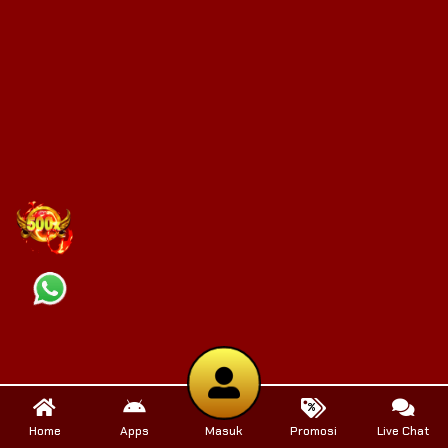
Home
Apps
Masuk
Promosi
Live Chat