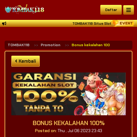
Daftar
TOMBAK118 Situs Slot Gacor dan Toto 
TOMBAK118
Promotion
Bonus kekalahan 100
Kembali
BONUS KEKALAHAN 100%
Posted on:
Thu , Jul 06 2023 23:43