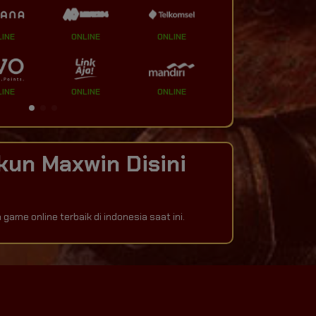
LINE
ONLINE
ONLINE
ONLINE
LINE
ONLINE
ONLINE
kun Maxwin Disini
me online terbaik di indonesia saat ini.