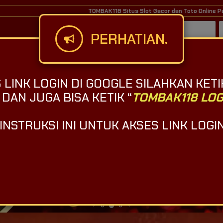
TOMBAK118 Situs Slot Gacor dan Toto Online Paling Gac
PERHATIAN.
Casino
Sportsbook
Lottery
Poker
Arcade
 LINK LOGIN DI GOOGLE SILAHKAN KETI
” DAN JUGA BISA KETIK “
TOMBAK118 LOG
INSTRUKSI INI UNTUK AKSES LINK LOGI