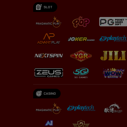
SLOT
CASINO