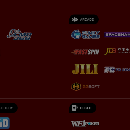
ARCADE
OTTERY
POKER