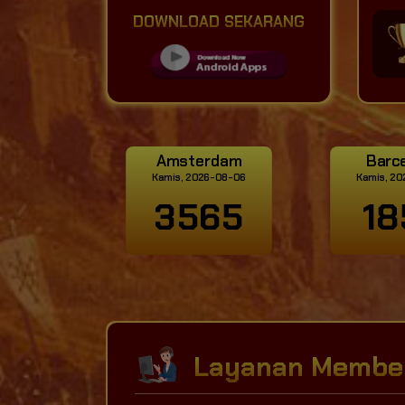
DOWNLOAD SEKARANG
rdam
Barcelona
Bei
26-08-06
Kamis, 2026-08-06
Kamis, 2
65
1859
17
Layanan Membe